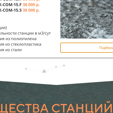
X-COM-15.F
38 000 р.
X-COM-15.S
38 000 р.
ции)
льности станции в м3/сут
ия из полиэтилена
я из стеклопластика
Подбер
я из стали
ЕСТВА СТАНЦИЙ