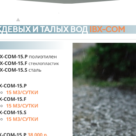
ДЕВЫХ И ТАЛЫХ
ВОД
IBX-COM
BX-COM-15.P
полиэтилен
BX-COM-15.F
стеклопластик
BX-COM-15.S
сталь
X-COM-15.P
15 М3/СУТКИ
X-COM-15.F
15 М3/СУТКИ
X-COM-15.S
15 М3/СУТКИ
X-COM-15.P
38 000 р.