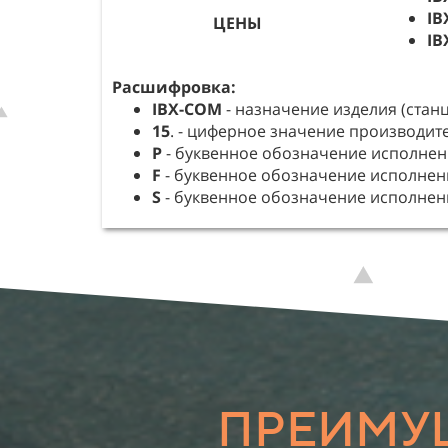
IB
ЦЕНЫ
IB
Расшифровка:
IBX-COM
- назначение изделия (стан
15
. - циферное значение производите
P
- буквенное обозначение исполнен
F
- буквенное обозначение исполнени
S
- буквенное обозначение исполнени
ПРЕИМУЩ